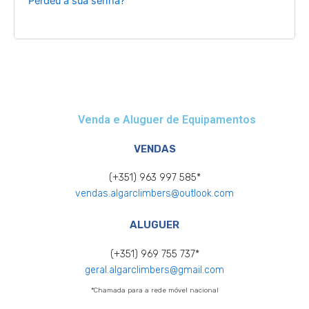
Perdeu a sua senha?
Venda e Aluguer de Equipamentos
VENDAS
(+351) 963 997 585*
vendas.algarclimbers@outlook.com
ALUGUER
(+351) 969 755 737*
geral.algarclimbers@gmail.com
*Chamada para a rede móvel nacional