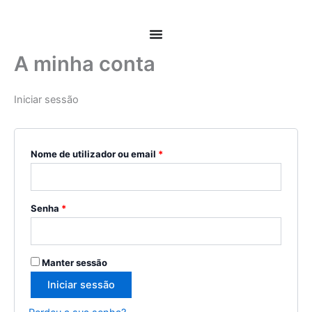
Skip
Obrigatório
Obrigatório
to
content
A minha conta
Iniciar sessão
Nome de utilizador ou email
*
Senha
*
Manter sessão
Iniciar sessão